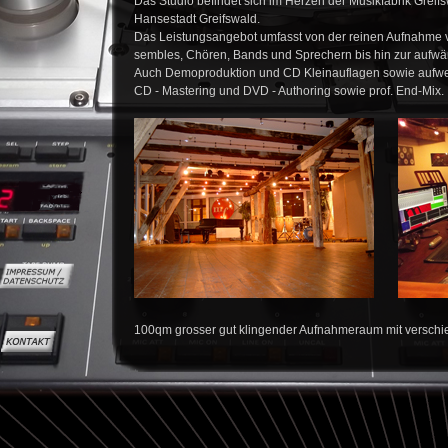
Das Studio befindet sich im Herzen der Musikfabrik Greif
Hansestadt Greifswald.
Das Leistungsangebot umfasst von der reinen Aufnahm
sembles, Chören, Bands und Sprechern bis hin zur aufwä
Auch Demoproduktion und CD Kleinauflagen sowie aufwe
CD - Mastering und DVD - Authoring sowie prof. End-Mix.
100qm grosser gut klingender Aufnahmeraum mit versch
Tageslicht. 2,20m Blüthner Flügel "Aliquot" von 1928, div
Percussions, kleinPA d&b, div. Bass- und Guitaramps.