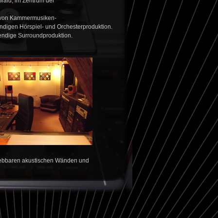
swald, im Zentrum der
e von Kammermusiken-
ndigen Hörspiel- und Orchesterproduktion.
ndige Surroundproduktion.
iebbaren akustischen Wänden und
. Drumsets und